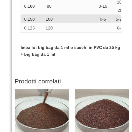
10-
0,180
80
0-15
25
0,150
100
0-5
5-20
0,125
120
0-1
Imballo: big bag da 1 mt o sacchi in PVC da 25 kg
+ big bag da 1 mt
Prodotti correlati