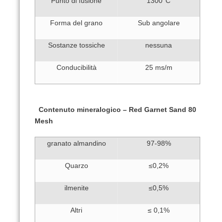
Punto di fusione
1300°C
Forma del grano
Sub angolare
Sostanze tossiche
nessuna
Conducibilità
25 ms/m
Contenuto mineralogico –
Red Garnet Sand 80
Mesh
granato almandino
97-98%
Quarzo
≤0,2%
ilmenite
≤0,5%
Altri
≤ 0,1%