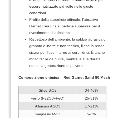
essere riutilizzato più volte nelle giuste
condizioni.
Profilo della superficie ottimale: l’abrasivo
Garnet crea una superficie superiore per il
rivestimento di adesione.
Rispettoso dell’ambiente: la sabbia abrasiva di
granato è inerte e non tossica, il che la rende
sicura per l’uso intorno ai corpi idrici.
È anche
molto facile da pulire, mentre la sua durata
riduce la generazione di polvere.
Composizione chimica –
Red Garnet Sand 80 Mesh
Silice SiO2
34-40%
Ferro (Fe2O3+FeO)
25-31%
Allumina Al2O3
17-21%
magnesio MgO
5-6%