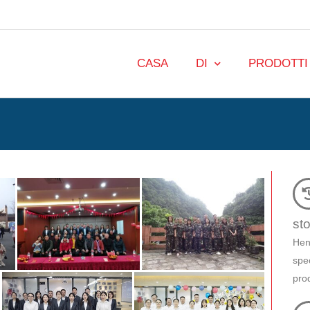
CASA
DI
PRODOTTI
sto
Hen
spec
prod